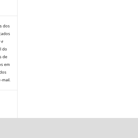
is dos
icados
 e
al do
s de
os em
ados
-mail.