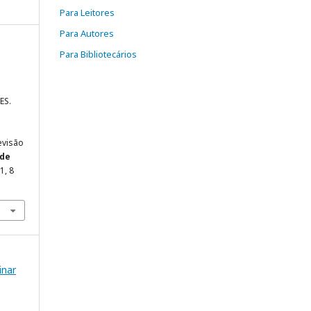
Para Leitores
Para Autores
Para Bibliotecários
ES.
evisão
 de
31, 8
inar