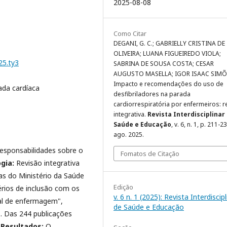
2025-08-08
Como Citar
DEGANI, G. C.; GABRIELLY CRISTINA DE
OLIVEIRA; LUANA FIGUEIREDO VIOLA;
25.ty3
SABRINA DE SOUSA COSTA; CESAR
AUGUSTO MASELLA; IGOR ISAAC SIMÕ
Impacto e recomendações do uso de
ada cardíaca
desfibriladores na parada
cardiorrespiratória por enfermeiros: r
integrativa.
Revista Interdisciplinar
Saúde e Educação
, v. 6, n. 1, p. 211-2
ago. 2025.
esponsabilidades sobre o
Fomatos de Citação
gia:
Revisão integrativa
as do Ministério da Saúde
Edição
rios de inclusão com os
v. 6 n. 1 (2025): Revista Interdiscipl
onal de enfermagem",
de Saúde e Educação
. Das 244 publicações
.
Resultados:
O