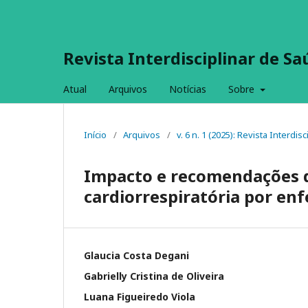
Revista Interdisciplinar de S
Atual
Arquivos
Notícias
Sobre
Início
/
Arquivos
/
v. 6 n. 1 (2025): Revista Interdi
Impacto e recomendações d
cardiorrespiratória por enf
Glaucia Costa Degani
Gabrielly Cristina de Oliveira
Luana Figueiredo Viola