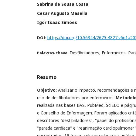
Sabrina de Sousa Costa
Cesar Augusto Masella
Igor Isaac Simões
https://doi.org/10.56344/2675-4827.v6n1a20
DOI:
Desfibriladores, Enfermeiros, Par
Palavras-chave:
Resumo
Objetivo:
Analisar o impacto, recomendações e r
uso de desfibriladores por enfermeiros.
Metodolo
realizada nas bases BVS, PubMed, SciELO e págin
e Conselho de Enfermagem. Foram aplicados crité
descritores "desfibriladores", "papel do profissi
"parada cardíaca" e "reanimação cardiopulmonar"
encontradas, 19 foram selecionadas para análise