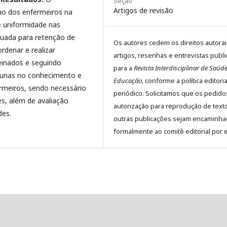
Seção
Artigos de revisão
o dos enfermeiros na
e uniformidade nas
nuada para retenção de
Os autores cedem os direitos autora
rdenar e realizar
artigos, resenhas e entrevistas publ
einados e seguindo
para a
Revista Interdisciplinar de Saúde
cunas no conhecimento e
Educação
, conforme a política editori
ermeiros, sendo necessário
periódico. Solicitamos que os pedido
es, além de avaliação
autorização para reprodução de text
des.
outras publicações sejam encaminh
formalmente ao comitê editorial por e