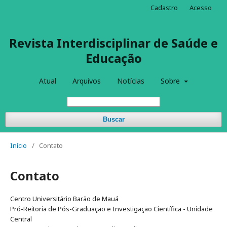
Cadastro
Acesso
Revista Interdisciplinar de Saúde e
Educação
Atual
Arquivos
Notícias
Sobre
Buscar
Início
/
Contato
Contato
Centro Universitário Barão de Mauá
Pró-Reitoria de Pós-Graduação e Investigação Científica - Unidade
Central