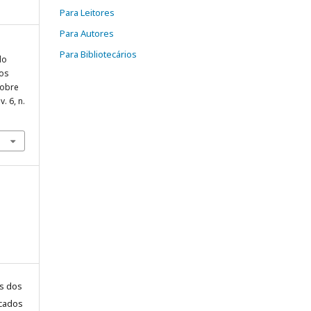
Para Leitores
Para Autores
Para Bibliotecários
do
sos
sobre
 v. 6, n.
is dos
icados