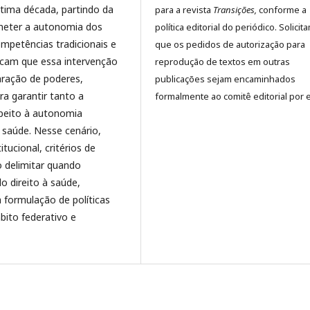
última década, partindo da
para a revista
Transições,
conforme a
ometer a autonomia dos
política editorial do periódico. Solici
ompetências tradicionais e
que os pedidos de autorização para
ndicam que essa intervenção
reprodução de textos em outras
aração de poderes,
publicações sejam encaminhados
ra garantir tanto a
formalmente ao comitê editorial por e
speito à autonomia
de saúde. Nesse cenário,
ucional, critérios de
o delimitar quando
o direito à saúde,
a formulação de políticas
ito federativo e