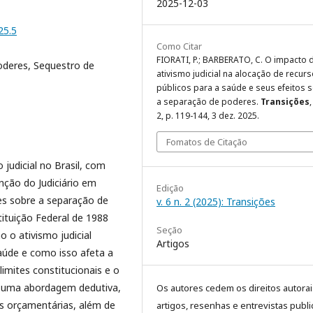
2025-12-03
25.5
Como Citar
FIORATI, P.; BARBERATO, C. O impacto 
poderes, Sequestro de
ativismo judicial na alocação de recur
públicos para a saúde e seus efeitos 
a separação de poderes.
Transições
,
2, p. 119-144, 3 dez. 2025.
Fomatos de Citação
judicial no Brasil, com
nção do Judiciário em
Edição
s sobre a separação de
v. 6 n. 2 (2025): Transições
tituição Federal de 1988
Seção
o o ativismo judicial
Artigos
aúde e como isso afeta a
imites constitucionais e o
iza uma abordagem dedutiva,
Os autores cedem os direitos autora
as orçamentárias, além de
artigos, resenhas e entrevistas publ