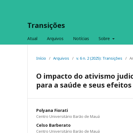
Transições
Atual
Arquivos
Notícias
Sobre
Início
/
Arquivos
/
v. 6 n. 2 (2025): Transições
/
A
O impacto do ativismo judic
para a saúde e seus efeito
Polyana Fiorati
Centro Universitário Barão de Mauá
Celso Barberato
Centro Universitário Barão de Mauá