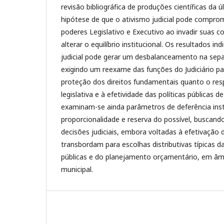
revisão bibliográfica de produções científicas da 
hipótese de que o ativismo judicial pode compr
poderes Legislativo e Executivo ao invadir suas c
alterar o equilíbrio institucional. Os resultados i
judicial pode gerar um desbalanceamento na sep
exigindo um reexame das funções do Judiciário pa
proteção dos direitos fundamentais quanto o re
legislativa e à efetividade das políticas públicas 
examinam-se ainda parâmetros de deferência instit
proporcionalidade e reserva do possível, buscand
decisões judiciais, embora voltadas à efetivação d
transbordam para escolhas distributivas típicas d
públicas e do planejamento orçamentário, em âmb
municipal.