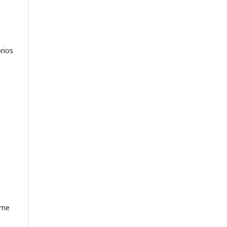
rios
rme