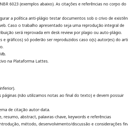
NBR 6023 (exemplos abaixo). As citações e referências no corpo do
urar a política anti-plágio testar documentos sob o crivo de existên
 web. Caso o trabalho apresentado seja uma reprodução integral de
ribuição será reprovada em desk review por plagio ou auto-plágio.
s e gráficos) só poderão ser reproduzidos caso o(s) autor(es) do art
o.
 Mb.
ativo na Plataforma Lattes.
nferior).
 páginas (não utilizamos notas ao final do texto) e devem possuir
tema de citação autor-data.
tle, resumo, abstract, palavras-chave, keywords e referências
 introdução, método, desenvolvimento/discussão e considerações fin