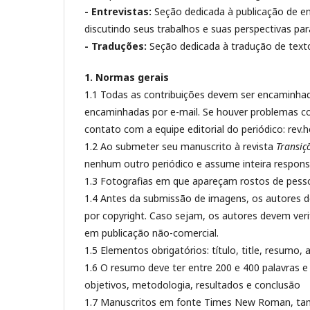
- Entrevistas:
Seção dedicada à publicação de e
discutindo seus trabalhos e suas perspectivas p
- Traduções:
Seção dedicada à tradução de texto
1. Normas gerais
1.1 Todas as contribuições devem ser encaminha
encaminhadas por e-mail. Se houver problemas c
contato com a equipe editorial do periódico: re
1.2 Ao submeter seu manuscrito à revista
Transiç
nenhum outro periódico e assume inteira responsab
1.3 Fotografias em que apareçam rostos de pess
1.4 Antes da submissão de imagens, os autores d
por copyright. Caso sejam, os autores devem veri
em publicação não-comercial.
1.5 Elementos obrigatórios: título, title, resumo,
1.6 O resumo deve ter entre 200 e 400 palavras e
objetivos, metodologia, resultados e conclusão
1.7 Manuscritos em fonte Times New Roman, t