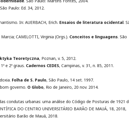
 modernidade
. São Paulo: Martins Fontes, 2004.
 São Paulo: Ed. 34, 2012.
mantismo. In: AUERBACH, Erich.
Ensaios de literatura ocidental
. 
 Marcia; CAMILOTTI, Virginia (Orgs.).
Conceitos e linguagens
. São
ktyka Teoretyczna
, Poznan, v. 5, 2012.
 1º e 2º graus.
Cadernos CEDES
, Campinas, v. 31, n. 85, 2011.
odoxia.
Folha de S. Paulo
, São Paulo, 14 set. 1997.
o bom governo.
O Globo
, Rio de Janeiro, 20 nov. 2014.
as condutas urbanas: uma análise do Código de Posturas de 1921 d
IENTÍFICA DO CENTRO UNIVERSITÁRIO BARÃO DE MAUÁ, 18, 2018,
iversitário Barão de Mauá, 2018.