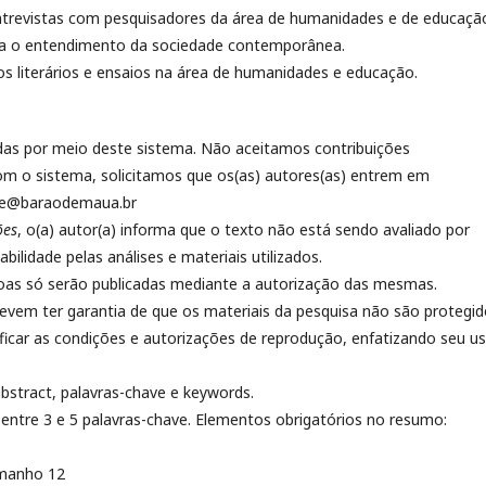
ntrevistas com pesquisadores da área de humanidades e de educaçã
ara o entendimento da sociedade contemporânea.
s literários e ensaios na área de humanidades e educação.
das por meio deste sistema. Não aceitamos contribuições
om o sistema, solicitamos que os(as) autores(as) entrem em
v.he@baraodemaua.br
ões
, o(a) autor(a) informa que o texto não está sendo avaliado por
ilidade pelas análises e materiais utilizados.
oas só serão publicadas mediante a autorização das mesmas.
evem ter garantia de que os materiais da pesquisa não são protegi
ficar as condições e autorizações de reprodução, enfatizando seu u
 abstract, palavras-chave e keywords.
 entre 3 e 5 palavras-chave. Elementos obrigatórios no resumo:
amanho 12