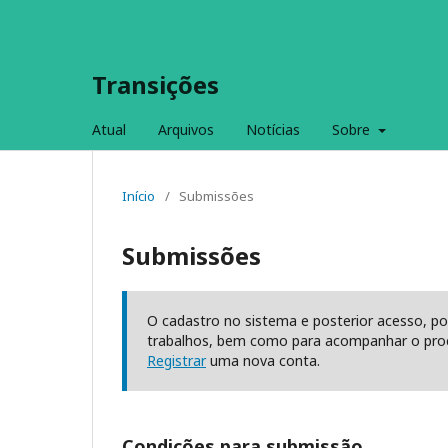
Transições
Atual
Arquivos
Notícias
Sobre
Início
/
Submissões
Submissões
O cadastro no sistema e posterior acesso, po
trabalhos, bem como para acompanhar o proc
Registrar
uma nova conta.
Condições para submissão