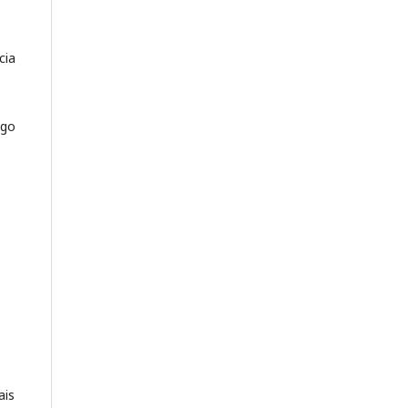
cia
igo
ais