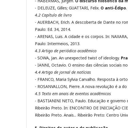
- HABERMAS, Jürgen.
O discurso filosófico da
- DELEUZE, Gilles; GUATTARI, Felix.
O anti-Édipo
.
4.2 Capítulo de livro
- AUERBACH, Erich. A descoberta de Dante no ro
Paulo: Ed. 34, 2014.
- ARENAS, Luis. A cidade e os corpos. In: NAXARA,
Paulo: Intermeios, 2013.
4.3 Artigo de periódico acadêmico
- SOWA, Jan. An unexpected twist of ideology.
Pra
- IANNI, Octavio. O ensino das ciências sociais no
4.4 Artigo de jornal de notícias
- FRANCO, Maria Sylvia Carvalho. Resposta à ort
- ROSANVALLON, Pierre. A nova revolução é a d
4.5 Texto em anais de eventos acadêmicos
- BASTIANINI NETO, Paulo. Educação e governo d
Ribeirão Preto. In: ENCONTRO DE INICIAÇÃO C
Ribeirão Preto. Anais... Ribeirão Preto: Centro Un
5. Direitos de autor e de publicação