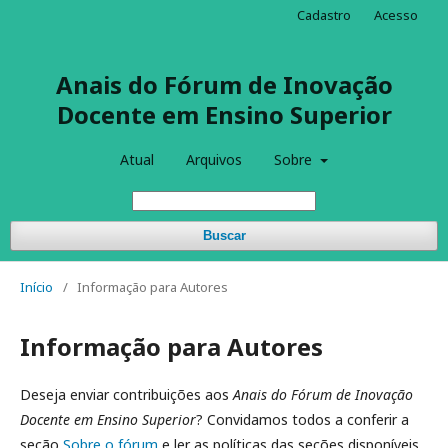
Cadastro
Acesso
Anais do Fórum de Inovação
Docente em Ensino Superior
Atual
Arquivos
Sobre
Buscar
Início
/
Informação para Autores
Informação para Autores
Deseja enviar contribuições aos
Anais do Fórum de Inovação
Docente em Ensino Superior
? Convidamos todos a conferir a
seção
Sobre o fórum
e ler as políticas das seções disponíveis,