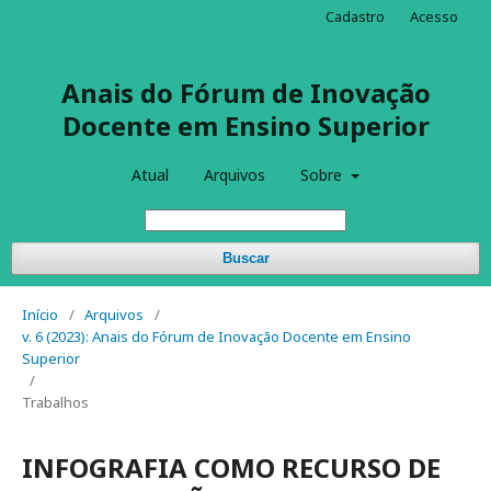
Cadastro
Acesso
Anais do Fórum de Inovação
Docente em Ensino Superior
Atual
Arquivos
Sobre
Buscar
Início
/
Arquivos
/
v. 6 (2023): Anais do Fórum de Inovação Docente em Ensino
Superior
/
Trabalhos
INFOGRAFIA COMO RECURSO DE