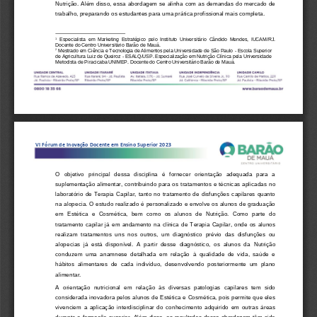
Nutrição. A
lém disso, essa abordagem se alinha com as demandas do mercado de 
trabalho, preparando os estudantes para uma prática profissional mais completa.
Especialista  em  Ma
rketing  Estratégico  pelo  Instituto  Universitário  Cândido  Mendes,  IUCAM/RJ. 
1
Docente do Centro Universitário Barão de Mauá.
Mestrado em Ciência e Tecnologia de Alimentos pela Universidade de São Paulo
-
Escola Superior 
2
de Agricultura Luiz de Queiroz
-
ESAL
Q/USP
.
Especialização em Nutrição Cl
í
nica pela Universidade 
Metodista de Piracicaba UNIMEP
. Docente do 
Centro Universitário Barão de Mauá.
VI Fórum de Inovação Docente em Ensino Superior 2023
O   objetivo   principal   dessa   disciplina   é   fornecer   orientação   adequada   para   a 
suplementação alimentar, contribui
ndo para os tratamentos e técnicas aplicadas no 
laboratório  de  Terapia  Capilar,  tanto  no  tratamento  de  disfunções  capilares  quanto 
na alopecia. O estudo realizado é personalizado e envolve os alunos de graduação 
em  Estética  e  Cosmética,  bem  como  os  alunos 
de  Nutrição.  Como  parte  do 
tratamento  capilar  já  em  andamento  na  clínica  de  Terapia  Capilar,  onde  os  alunos 
realizam  tratamentos  uns  nos  outros,  um  diagnóstico  prévio  das  disfunções  ou 
alopecias  já  está  disponível.  A  partir  desse  diagnóstico,  os  alunos  da 
Nutrição 
conduzem  uma  anamnese  detalhada  em  relação  à  qualidade  de  vida,  saúde  e 
hábitos  alimentares  de  cada  indivíduo,  desenvolvendo  posteriormente  um  plano 
alimentar.
A  orientação  nutricional  em  relação  às  diversas  patologias  capilares  tem  sido 
considera
da inovadora pelos alunos de Estética e Cosmética, pois permite que eles 
vivenciem  a  aplicação  interdisciplinar  do  conhecimento  adquirido  em  outras  áreas 
durante a formação superior. Além disso, os resultados dessa abordagem têm sido 