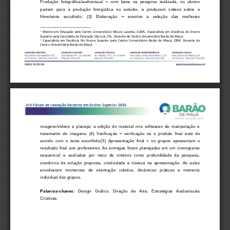
Produção  fotográfica/audiovisual 
–
com  base  na  pesquisa  realizada,  os  alunos 
partem  para   a   produção  fotográfica  no  estúdio,  e  produzem 
vídeos   sobre  o 
filme/série   escolhido;   (3)   Elaboração 
–
envolve   a   seleção   das   melhores 
1
Mestr
e
em  Educação
pelo 
Centro  Universitário  Moura  Lacerda,  CUML
. 
Especia
lista
em  Docência  do  Ensino 
Superior
pela 
Faculdade de Educação São Luís, FSL
. Docente do Centro Universitário Bar
ão de Mauá. 
2
Especiali
sta
em  Docência  No  Ensino  Superior
pelo 
Centro  Universitário  Barão  de  Mauá
,
CBM
. 
Docente  do 
Centro Universitário Bar
ão de Mauá.
V
I
I
I
Fórum de Inovação Docente em Ensino Superior 202
5
imagens/vídeos  e  planejar  a  edição  do  material  nos  softwares  de  manipulação  e 
tratamento  de  imagens;  (4)  Verificação 
–
verificação  se  o  produto  final  está  de 
acordo  com  o
tema  escolhido;(5)  Apresentação  final 
–
os  grupos  apresentam  o 
resultado  final  aos  professores.  As  entregas  foram  planejadas  em  um  cronograma 
sequencial  e  avaliadas  por  meio  de  critérios  como  profundidade  da  pesquisa, 
coerência  da  solução  proposta,  criati
vidade  e  clareza  na  apresentação.  As  aulas 
envolveram   momentos   de   orientação   coletiva,   dinâmicas   práticas   e   mentoria 
individual dos grupos.
Palavras
-
chaves:
Design
Gráfico
.
Direção
de   Arte
.
Estratégias   Audiovisuais
Criativas
.