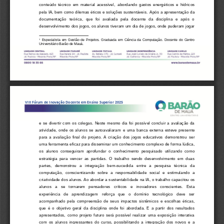
conteúdo  técnico  em  material  acessível,
abordando  gastos  energéticos  e
hídricos 
pela IA,
bem como dilemas éticos e soluções sustentáveis.
Após a apresentação da 
documentação
teórica,  que  foi
avaliada  pela  docente  da  disciplina  e  após  o 
desenvolvimento dos jogos, os alunos tiveram um dia de jogos, onde puderam jogar 
Especialista 
em  Gestão  de  Projetos
.
Graduada  em  Ciência  da  Computação. 
Docente  do  Centro 
1
Universitário Barão de Mauá.
V
I
I
I
Fórum de Inovação Docente em Ensino Superior 202
5
e
se  divertir  com  os  colega
s.  Neste mesmo dia foi  possível  concluir  a  avaliação  da 
atividade,  onde
os
alunos  se
autoavaliaram
e
uma  banca  externa  esteve  presente 
para  a  avaliação  final  do  projeto.  A  criação  dos  jogos  educativos
demonstrou
ser 
uma ferramenta eficaz para disseminar 
um
conhecimento complexo de forma Iúdica, 
os
alunos  conseguiram  aprofundar  o
conhecimento  pesquisado  utilizando  como 
estratégia  para  vencer  as  partidas.  O  trabalho  sendo  desenvolvimento  em  duas 
partes,   demonstrou   a   integração   bem
-
sucedida
entre   a
pesquisa   té
cnica   da 
computação,  conscientizando  sobre  a  responsabilidade  social  e
estimulando  a
criatividade dos alunos. Ao abordar a sustentabilidade
na IA, o trabalho capacitou os
alunos   a   se   tornarem   pensadores   críticos   e
inovadores   conscientes.   Esta 
experiência   d
e   aprendizagem
reforça   que   o   domínio   tecnológico   deve   ser 
acompanhado  pela  compreensão  de  seus  impactos  sistêmicos  e  escolhas  éticas, 
que  é  o  objetivo  geral  da  disciplina  onde  foi  abordada.  E  a  partir  dos  resultados 
apresentados,
como  projeto  futuro  será  p
ossível  realizar  uma  exposição  interativa 
com  os
alunos  ingressantes  do  curso,  possibilitando  a
integração  dos  novos
e  a 