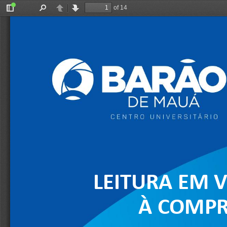
of 14
Toggle
Find
Previous
Next
Sidebar
LEITURA EM V
À COMPR