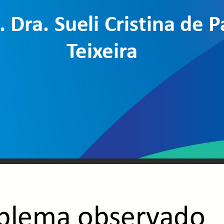
. Dra. Sueli Cristina de P
Teixeira 
blema observado