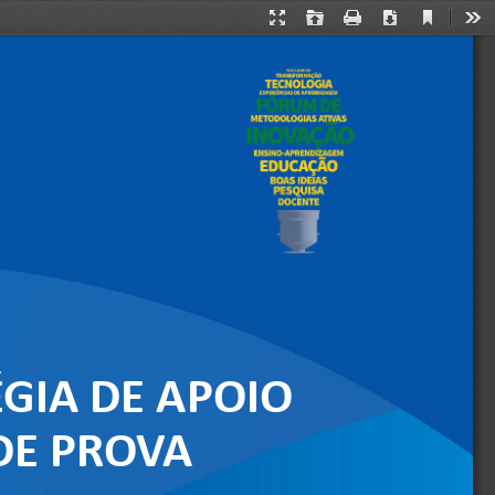
Current
Presentation
Open
Print
Download
Too
View
Mode
GIA DE APOIO 
DE PROVA