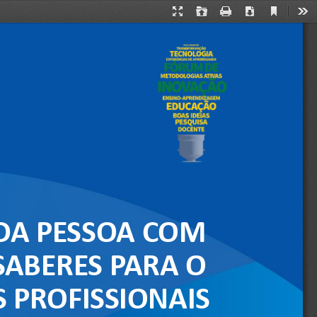
Current
Presentation
Open
Print
Download
Too
View
Mode
DA PESSOA COM 
SABERES PARA O 
 PROFISSIONAIS