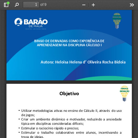
of 9
Toggle
Find
Zoom
Zoom
Too
Sidebar
Out
In
BINGO DE DERIVADAS COMO EXPERIÊNCIA DE 
APRENDIZAGEM NA DISCIPLINA CÁLCULO I
Autora: Heloisa Helena d’ Oliveira Rocha Bidoia
Objetivo
•
Utilizar
metodologias
ativas
no
ensino
de
Cálculo
II,
através
do
uso
de
jogos
;
•
Criar
um
ambiente
dinâmico
e
motivador,
reduzindo
a
ansiedade
típica
em
disciplinas
consideradas
difíceis
;
•
Estimular
o
raciocínio
rápido
e
preciso
;
•
Estimular
o
trabalho
colaborativo
entre
alunos,
incentivando
a
troca
de
ideias
.