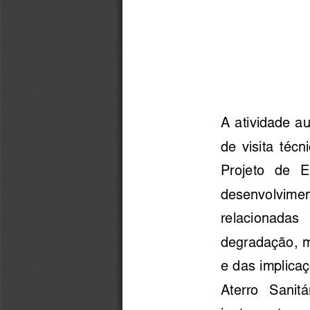
A atividade au
de  visita  téc
Projeto   de   
desenvolvimen
relacionadas  
degradação, mi
e das implicaç
Aterro   Sanitá