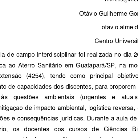
Otávio Guilherme Gon
otavio.alme
Centro Universi
la de campo interdisciplinar foi real
izada no dia 2
nica  ao  Aterro  Sanitário  em  Guatapará/
SP,  na  mod
Extensão   (4254),   tendo   como   principal   ob
jetivo
to de capacidades dos discentes, para 
proporem 
 às   questões   ambientais   (urgentes   e   atu
ais
tigação de impacto ambiental, logísti
ca reversa,
ões e consequências jurídicas. Durant
e a aula de
rio,   os   docentes   dos   cursos   de   Ciência
s   Bi