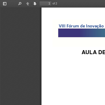
of 2
Toggle
Find
Previous
Next
Sidebar
V
I
I
I
Fórum de Inovação 
AULA DE