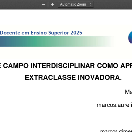
Zoom
Zoom
Out
In
Docente em Ensino Superior 202
5
 CAMPO INTERDISCIPLINAR COMO AP
EXTRACLASSE INOVADORA. 
Ma
marcos.aure
marcos.gime