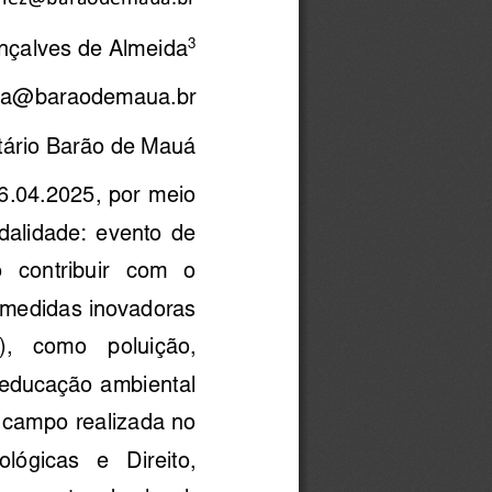
3
çalves de Almeida
ida@baraodemaua.br 
tário Barão de Mauá 
6.04.2025, por meio 
alidade:  evento  de 
   contribuir   com   o 
medidas inovadoras 
),   como   poluição, 
 educação ambiental 
 campo realizada no 
ológicas   e   Direito, 