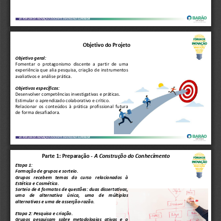
VII FÓRUM DE INOVAÇÃO DOCENTE EM ENSINO SUPERIOR
Objetivo do Projeto
Objetivo
geral
:
Fomentar
o
protagonismo
discente
a
partir
de
uma
experiência
que
alia
pesquisa,
criação
de
instrumentos
avaliativos
e
análise
prática
.
Objetivos
específicos
:
Desenvolver
competências
investigativas
e
práticas
.
Estimular
o
aprendizado
colaborativo
e
crítico
.
Relacionar
os
conteúdos
à
prática
profissional
futura
de
forma
desafiadora
.
VII FÓRUM DE INOVAÇÃO DOCENTE EM ENSINO SUPERIOR
Parte 1: Preparação 
-
A Construção do Conhecimento  
Etapa
1
:
Formação
de
grupos
e
sorteio
.
Grupos
recebem
temas
do
curso
relacionados
à
Estética
e
Cosmética
.
Sorteio
de
4
formatos
de
questões
:
duas
dissertativas,
uma
de
alternativa
única,
uma
de
múltiplas
alternativas
e
uma
de
asserção
-
razão
.
Etapa
2
:
Pesquisa
e
criação
.
Grupos
pesquisam
sobre
metodologias
ativas
e
o