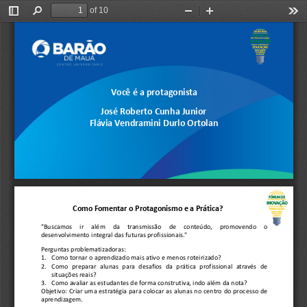
of 10
Toggle
Find
Zoom
Zoom
Too
Sidebar
Out
In
Você é a protagonista
José Roberto Cunha Junior
Flávia Vendramini 
Durlo
Ortolan
Como Fomentar o Protagonismo e a Prática?
"Buscamos
ir
além
da
transmissão
de
conteúdo,
promovendo
o
desenvolvimento
integral
das
futuras
profissionais
.
"
Perguntas
problematizadoras
:
1.
Como
tornar
o
aprendizado
mais
ativo
e
menos
roteirizado?
2.
Como
preparar
alunas
para
desafios
da
prática
profissional
através
de
situações
reais?
3.
Como
avaliar
as
estudantes
de
forma
construtiva,
indo
além
da
nota?
Objetivo
:
Criar
uma
estratégia
para
colocar
as
alunas
no
centro
do
processo
de
aprendizagem
.