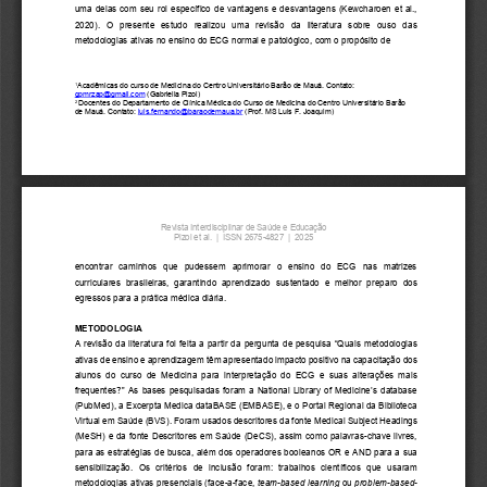
uma delas com seu rol específico de vantagens e desvantagens (Kewcharoen et al., 
2020).  O  presente  estudo  realizou  uma  revisão  da  literatura  sobre  ouso  das 
metodologias ativas no ensino do ECG normal e patológico, com o propósito de  
Acadêmicas do curso de Medicina do Centro Universitário Barão de Mauá. Contato: 
1
gpmrzap@gmail.com
 (Gabriella Pizol) 
Docentes do Departamento de Clínica Médica do Curso de Medicina do Centro Universitário Barão 
2 
de Mauá. Contato: 
luis.fernando@baraodemaua.br
 (Prof. MS Luis F. Joaquim) 
Revista Interdisciplinar de Saúde e Educação 
Pizol et al.  |  ISSN 2675-4827  |  2025 
encontrar  caminhos  que  pudessem  aprimorar  o  ensino  do  ECG  nas  matrizes 
curriculares  brasileiras,  garantindo  aprendizado  sustentado  e  melhor  preparo  dos 
egressos para a prática médica diária. 
METODOLOGIA 
A revisão da literatura foi feita a partir da pergunta de pesquisa “Quais metodologias 
ativas de ensino e aprendizagem têm apresentado impacto positivo na capacitação dos 
alunos  do  curso  de  Medicina  para  interpretação  do  ECG  e  suas  alterações  mais 
frequentes?” As bases pesquisadas foram a National Library of Medicine’s database 
(PubMed), a Excerpta Medica dataBASE (EMBASE), e o Portal Regional da Biblioteca 
Virtual em Saúde (BVS). Foram usados descritores da fonte Medical Subject Headings 
(MeSH) e da fonte Descritores em Saúde (DeCS), assim como palavras-chave livres, 
para as estratégias de busca, além dos operadores booleanos OR e AND para a sua 
sensibilização.  Os  critérios  de  inclusão  foram:  trabalhos  científicos  que  usaram 
metodologias ativas presenciais (face-a-face, 
team-based learning
 ou 
problem-based-