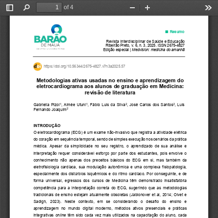
of 4
Toggle
Find
Zoom
Zoom
Too
Sidebar
Out
In
■
 Resumo 
Revista Interdisciplinar de Saúde e Educação 
Ribeirão Preto, v. 6, n. 3, 2025. ISSN 2675-4827 
Edição especial | 
Medvision: medicina do amanhã
https://doi.org/10.56344/2675-4827.v7n3a2025.57 
Metodologias ativas usadas no ensino e aprendizagem do 
eletrocardiograma aos alunos de graduação em Medicina: 
revisão de literatura 
1
1
2
2
Gabriella Pizol
, Aimée Utuni
, Fábio Luis da Silva
, José Carlos dos Santos
, Luis 
2
Fernando Joaquim
INTRODUÇÃO 
O eletrocardiograma (ECG) é um exame não-invasivo que registra a atividade elétrica 
do coração em sequência temporal, sendo de simples execução nos cenários da prática 
médica.  Apesar  da  simplicidade  no  seu  registro,  o  aprendizado  de  sua  análise  e 
interpretação requer considerável esforço por parte dos estudantes, pois envolve o 
conhecimento  não  apenas  dos  preceitos  básicos  do  ECG  em  si,  mas  também  da 
eletrofisiologia cardíaca, sua modulação autonômica e uma complexa fisiopatologia, 
especialmente dos distúrbios isquêmicos e do ritmo cardíaco. Por conseguinte, e de 
forma  universal,  egressos  dos  cursos  de  Medicina  têm  demonstrado  insatisfatória 
competência para a interpretação  correta do ECG, sugerindo que as metodologias 
tradicionais de ensino estejam atualmente obsoletas (Jablonover et al, 2014; Olvet e 
Sadigh,  2023).  Neste  contexto,  em  se  considerando  o  desafio  do  ensino  e 
aprendizagem  no  mundo  digital  moderno,  métodos  ativos  presenciais  e  práticas 
integrativas 
online
 têm sido cada vez mais utilizados na capacitação do aluno, cada 