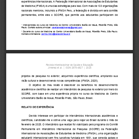
experiências internacionais.
A Federação Internacional de Associações de Estudantes 
de Medicina (IFMSA) é uma das estratégias para isso. Com mais de 133 organizações 
nacionais membros, incluindo a IFMSA Peru, a federação é dividida em seis comitês 
permanentes,  entre  eles  o  SCORE,  que  permite  aos  estudantes  participarem  de 
 Intercambista do curso de Medicina do Centro Universitário Barão de Mauá, Ribeirão Preto, São 
1
Paulo. Contato autora principal: 
vavellanedajimenez@gmail.com
 Docente do curso de Medicina do Centro Universitário Barão de Mauá, Ribeirão Preto, São Paulo. 
2
Contato orientadora: 
camila.melo@baraodemaua.br
Revista Interdisciplinar de Saúde e Educação 
Jimenez et al.  |  ISSN 2675-4827  |  2025 
projetos de pesquisa no exterior, adquirindo experiência científica, ampliando sua 
visão cultural e desenvolvendo novas competências (IFMSA, 2025). 
O  objetivo  do  meu  relato  é  descrever  os  benefícios  no  desenvolvimento 
acadêmico e científico de realizar um intercâmbio de pesquisa no exterior por meio do 
SCORE, com base em uma experiência própria no curso de Medicina do Centro 
Universitário Barão de Mauá, Ribeirão Preto, São Paulo, Brasil.  
RELATO DE EXPERIÊNCIA 
Devido interesse em participar de intercâmbios internacionais acadêmicos e 
científicos, candidatei-me e obtive uma vaga para viajar ao Brasil durante o mês de 
fevereiro de 2025. O intercâmbio que realizei foi viabilizado pelo programa do Comitê 
Permanente  em  Intercâmbio  Internacional  de  Pesquisa  (SCORE)  da  Federação 
Internacional de Associações de Estudantes de Medicina (IFMSA), uma organização 
estudantil internacional sem fins lucrativos fundada em 1951, que conecta países e 