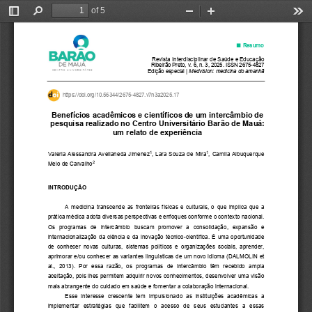
of 5
Toggle
Find
Zoom
Zoom
Too
Sidebar
Out
In
■
 Resumo 
Revista Interdisciplinar de Saúde e Educação 
Ribeirão Preto, v. 6, n. 3, 2025. ISSN 2675-4827 
Edição especial | 
Medvision: medicina do amanhã
https://doi.org/10.56344/2675-4827.v7n3a2025.17 
Benefícios acadêmicos e científicos de um intercâmbio de 
pesquisa realizado no Centro Universitário Barão de Mauá: 
um relato de experiência 
1
1
Valeria Alessandra Avellaneda Jimenez
, Lara Souza de Mira
, Camila Albuquerque 
2
Melo de Carvalho
INTRODUÇÃO 
A medicina transcende as fronteiras físicas e culturais, o que implica que a 
prática médica adota diversas perspectivas e enfoques conforme o contexto nacional.
Os  programas  de  intercâmbio  buscam  promover  a  consolidação,  expansão  e 
internacionalização da ciência e da inovação técnico-científica. É uma oportunidade 
de  conhecer novas culturas,  sistemas políticos e organizações sociais, aprender, 
aprimorar e/ou conhecer as variantes linguísticas de um novo idioma (DALMOLIN et 
al.,  2013).  Por  essa  razão,  os  programas  de  intercâmbio  têm  recebido  ampla 
aceitação, pois lhes permitem adquirir novos conhecimentos, desenvolver uma visão 
mais abrangente do cuidado em saúde e fomentar a colaboração internacional.   
Esse  interesse  crescente  tem  impulsionado  as  instituições  acadêmicas  a 
implementar  estratégias  que  facilitem  o  acesso  de  seus  estudantes  a  essas 