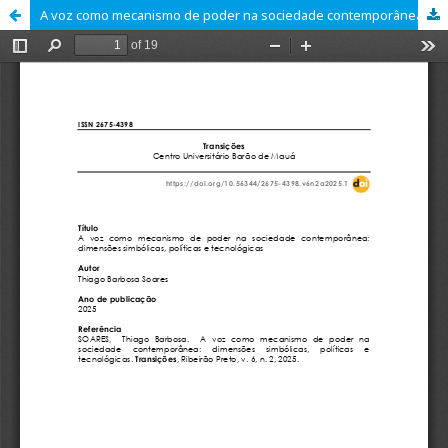
A voz como mecanismo de poder na sociedade contemporânea: dimensões simbólicas, políticas e tecnológicas