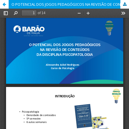
O POTENCIAL DOS JOGOS PEDAGÓGICOS NA REVISÃO DE CONTEÚDOS DA DISCIPLINA PSICOPATOLOGIA