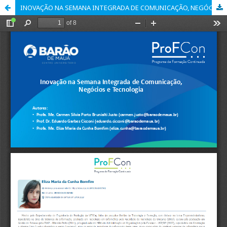
INOVAÇÃO NA SEMANA INTEGRADA DE COMUNICAÇÃO, NEGÓCIOS E TECNOLOGIA